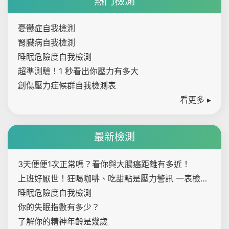
熱門檢測
憂鬱症自我檢測
腎臟病自我檢測
睡眠危險度自我檢測
超準測驗！1 秒看出你壓力有多大
創傷壓力症候群自我檢測表
看更多 ▸
最新檢測
3天便便1次正常嗎？看你與大腸癌距離有多近！
上班好厭世！狂喝咖啡、吃甜點是壓力警訊 一表檢測
內心壓力指數
睡眠危險度自我檢測
你的失眠指數有多少？
了解你的精神年齡是幾歲