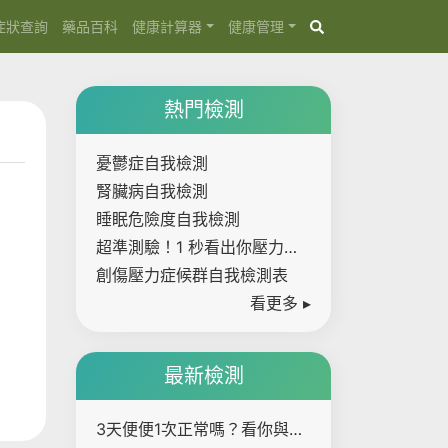
症狀查詢
藥品百科
健康計算器
健康管理
熱門檢測
憂鬱症自我檢測
腎臟病自我檢測
睡眠危險度自我檢測
超準測驗！1 秒看出你壓力有
多大
創傷壓力症候群自我檢測表
看更多 ▸
最新檢測
3天便便1次正常嗎？看你與大