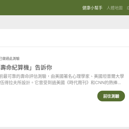
(current)
健康小幫手
人體地圖
 人已做過此測驗
「壽命紀算機」告訴你
前最可靠的壽命評估測驗，由美國著名心理學家、美國坦普爾大學
·伍得拉夫所設計。它曾受到過美國《時代周刊》和CNN的熱捧。
理、職業、遺傳、環境是決定壽命長短的主要因素，隨著每個問題
加減，最後就會算出你的壽命有多長。
前往測驗