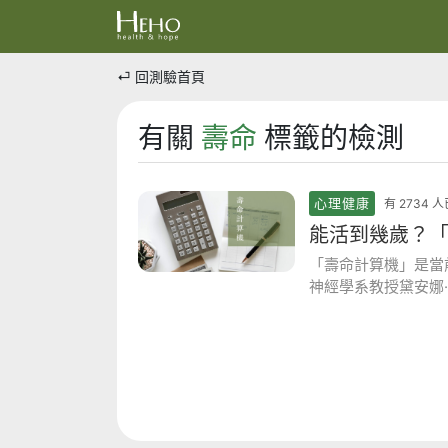
⏎ 回測驗首頁
有關
壽命
標籤的檢測
心理健康
有 2734
能活到幾歲？
「壽命計算機」是當
神經學系教授黛安娜
生活習慣、婚姻、心
的回答，數字會相應