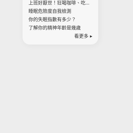
腸癌距離有多近！
上班好厭世！狂喝咖啡、吃甜
點是壓力警訊 一表檢測內心壓
睡眠危險度自我檢測
力指數
你的失眠指數有多少？
了解你的精神年齡是幾歲
看更多 ▸