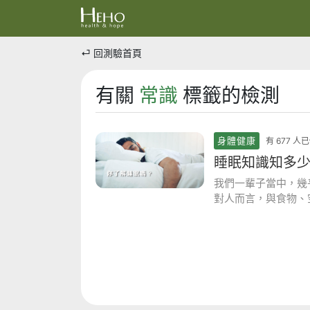
⏎ 回測驗首頁
有關
常識
標籤的檢測
身體健康
有 677 
睡眠知識知多
我們一輩子當中，幾
對人而言，與食物、
考考你的「睡眠知識
理師