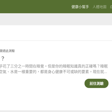
(current)
健康小幫手
人體地圖
人已做過此測驗
少？
乎花了三分之一時間在睡覺。但是你的睡眠知識真的正確嗎？睡眠
空氣、水是一樣重要的，都是身心健康不可或缺的要素。現在就來
」！來源：台北醫學大學附設醫院睡眠中心黃守宏醫師、詹雅雯心
前往測驗