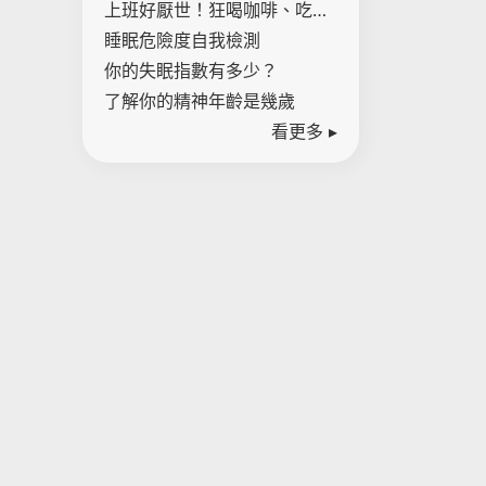
腸癌距離有多近！
上班好厭世！狂喝咖啡、吃甜
點是壓力警訊 一表檢測內心壓
睡眠危險度自我檢測
力指數
你的失眠指數有多少？
了解你的精神年齡是幾歲
看更多 ▸