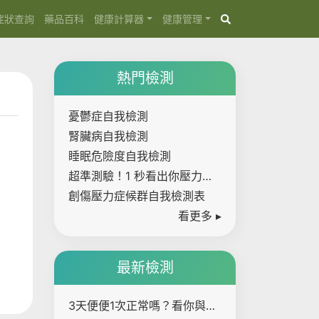
症狀查詢
藥品百科
健康計算器
健康管理
熱門檢測
憂鬱症自我檢測
腎臟病自我檢測
睡眠危險度自我檢測
超準測驗！1 秒看出你壓力有
多大
創傷壓力症候群自我檢測表
看更多 ▸
最新檢測
3天便便1次正常嗎？看你與大