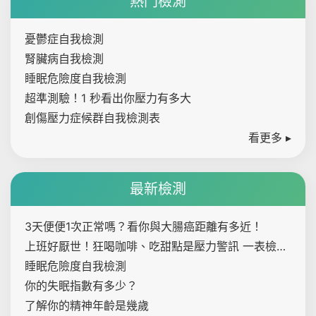
熱門檢測
憂鬱症自我檢測
腎臟病自我檢測
睡眠危險度自我檢測
超準測驗！1 秒看出你壓力有多大
創傷壓力症候群自我檢測表
看更多 ▸
最新檢測
3天便便1次正常嗎？看你與大腸癌距離有多近！
上班好厭世！狂喝咖啡、吃甜點是壓力警訊 一表檢測
內心壓力指數
睡眠危險度自我檢測
你的失眠指數有多少？
了解你的精神年齡是幾歲