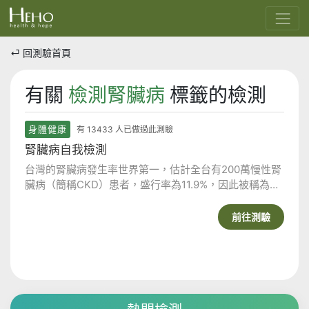
⏎ 回測驗首頁
有關
檢測腎臟病
標籤的檢測
身體健康
有 13433 人已做過此測驗
腎臟病自我檢測
台灣的腎臟病發生率世界第一，估計全台有200萬慢性腎
臟病（簡稱CKD）患者，盛行率為11.9%，因此被稱為
「國病」。在200萬慢性腎臟病患者中卻只有3.5%得知
自己患病，顯示大部份腎臟病患都不知自己的腎功能已亮
前往測驗
起紅燈，有必要透過自我檢測來了解自己的腎功能究竟如
何。