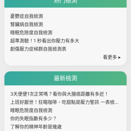
熱門檢測
憂鬱症自我檢測
腎臟病自我檢測
睡眠危險度自我檢測
超準測驗！1 秒看出你壓力有多大
創傷壓力症候群自我檢測表
看更多 ▸
最新檢測
3天便便1次正常嗎？看你與大腸癌距離有多近！
上班好厭世！狂喝咖啡、吃甜點是壓力警訊 一表檢測
內心壓力指數
睡眠危險度自我檢測
你的失眠指數有多少？
了解你的精神年齡是幾歲