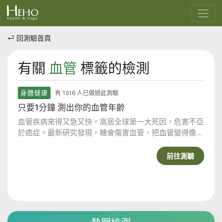
⏎ 回測驗首頁
有關
血管
標籤的檢測
身體健康
有 1916 人已做過此測驗
只要1分鐘 測出你的血管年齡
血管疾病來得又急又快，高居全球第一大死因，危害不亞
於癌症。最新研究發現，糖會傷害血管，把血管變得像硬
梆梆的肉乾，還會加速皮膚老化，甚至引發失智。馬上檢
測你的血管年齡，到底是幾歲。資料來源：康健雜誌
前往測驗