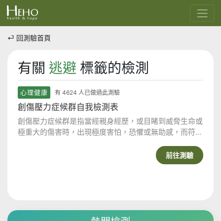
⏎ 回測驗首頁
有關
逃避
標籤的檢測
心理健康
有 4624 人已做過此測驗
創傷壓力症候群自我檢測表
創傷壓力症候群是指當經親身經歷，或目睹到威脅生命或
極重大的傷害時，出現極度害怕，恐懼或無助感，而符合
創傷後反應診斷準則的症狀，且持續超過一個月以上者。
你是創傷壓力症候群的患者嗎？
前往測驗