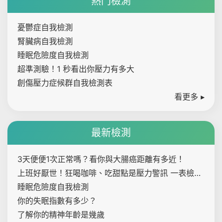
熱門檢測
憂鬱症自我檢測
腎臟病自我檢測
睡眠危險度自我檢測
超準測驗！1 秒看出你壓力有多大
創傷壓力症候群自我檢測表
看更多 ▸
最新檢測
3天便便1次正常嗎？看你與大腸癌距離有多近！
上班好厭世！狂喝咖啡、吃甜點是壓力警訊 一表檢測
內心壓力指數
睡眠危險度自我檢測
你的失眠指數有多少？
了解你的精神年齡是幾歲