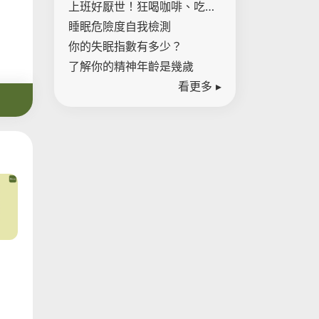
腸癌距離有多近！
上班好厭世！狂喝咖啡、吃甜
點是壓力警訊 一表檢測內心壓
睡眠危險度自我檢測
力指數
你的失眠指數有多少？
了解你的精神年齡是幾歲
看更多 ▸