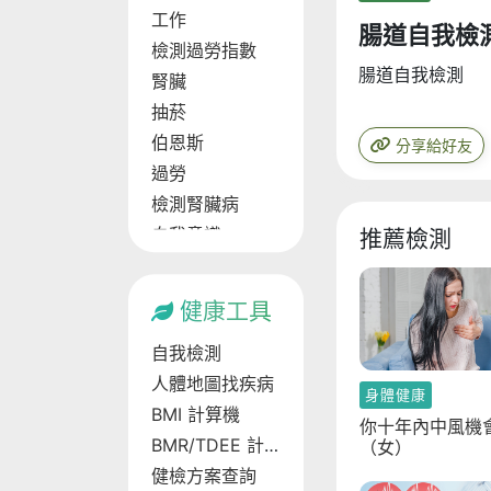
工作
腸道自我檢
檢測過勞指數
腸道自我檢測
腎臟
抽菸
伯恩斯
分享給好友
過勞
檢測腎臟病
自我意識
推薦檢測
呼吸道阻塞
壓力來源
健康工具
孤獨等級
自我檢測
檢測糖尿病
人體地圖找疾病
人生
身體健康
BMI 計算機
慢性發炎
你十年內中風機
BMR/TDEE 計
（女）
壓抑
算機
健檢方案查詢
孤獨