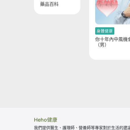
藥品百科
糖尿病
心理測驗
人際關係
血管
身體健康
脂肪
你十年內中風機
（男）
外向孤獨
喝水
壓力指數
定位
心血管疾病
精神年齡
減肥
UCLA
尿液
睡眠障礙自我檢
Heho健康
測
我們提供醫生、護理師、營養師等專家對於生活的建