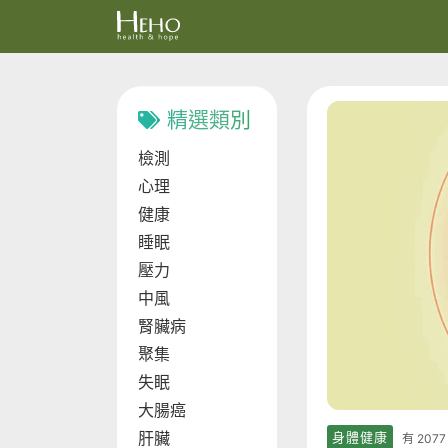
精選類別
檢測
心理
健康
睡眠
壓力
中風
腎臟病
聚集
失眠
大腸癌
肝臟
身體健康
有 20