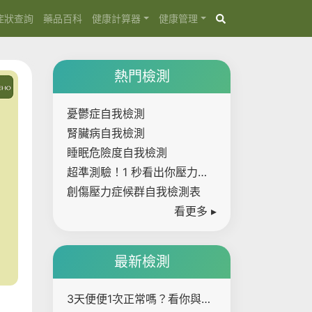
症狀查詢
藥品百科
健康計算器
健康管理
熱門檢測
憂鬱症自我檢測
腎臟病自我檢測
睡眠危險度自我檢測
超準測驗！1 秒看出你壓力有
多大
創傷壓力症候群自我檢測表
看更多 ▸
最新檢測
3天便便1次正常嗎？看你與大